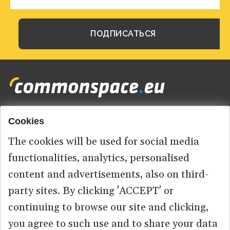
Cookies
Footer
HOME
menu
The cookies will be used for social media
ABOUT US
functionalities, analytics, personalised
content and advertisements, also on third-
КОНТАКТ
party sites. By clicking 'ACCEPT' or
continuing to browse our site and clicking,
you agree to such use and to share your data
© 2026 commonspace.eu. All Rights Reserved.