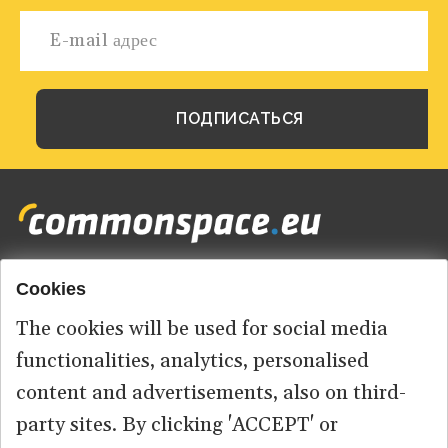
Cookies
Footer
HOME
menu
The cookies will be used for social media
ABOUT US
functionalities, analytics, personalised
content and advertisements, also on third-
КОНТАКТ
party sites. By clicking 'ACCEPT' or