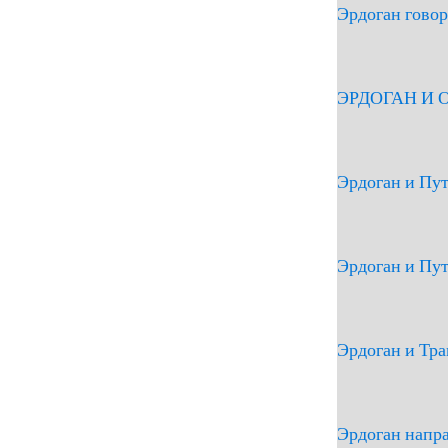
Эрдоган гово
ЭРДОГАН И
Эрдоган и Пу
Эрдоган и Пу
Эрдоган и Тр
Эрдоган напр