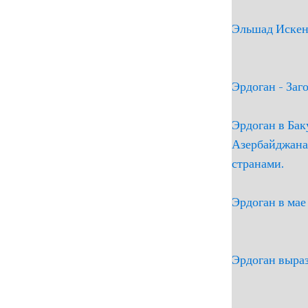
Эльшад Искен
Эрдоган - Заг
Эрдоган в Бак
Азербайджана
странами.
Эрдоган в мае
Эрдоган выраз