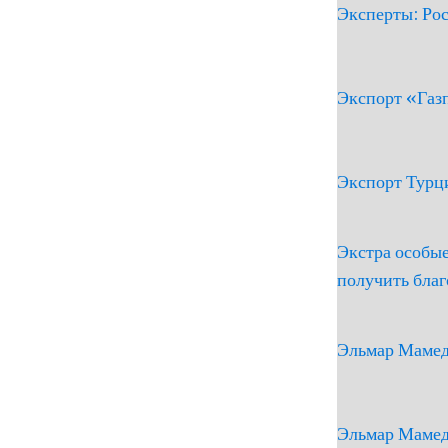
Эксперты: Рос
Экспорт «Газп
Экспорт Турци
Экстра особые
получить благ
Эльмар Мамед
Эльмар Мамед