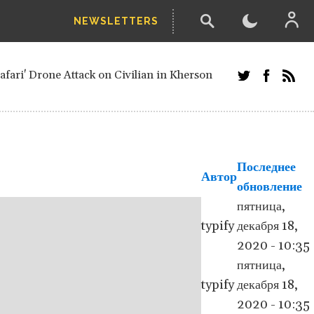
NEWSLETTERS
 straw-poll of UN Security Council members
ari' Drone Attack on Civilian in Kherson
ials and Russians in Vienna
 minister after decisive June election
Ukrainian Border
Последнее
Автор
обновление
her parts of Ukraine
пятница,
from next year, after straw-poll of UN
typify
декабря 18,
2020 - 10:35
etired European officials and Russians in
пятница,
typify
декабря 18,
2020 - 10:35