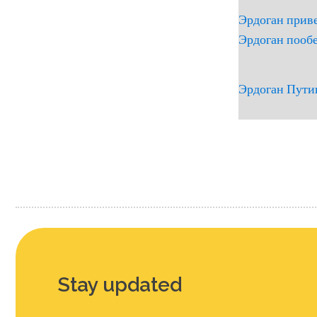
Эрдоган приве
Эрдоган пообе
Эрдоган Путин
Нумераци
страниц
Stay updated