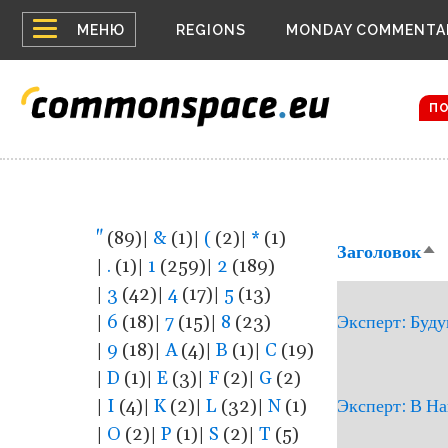
Top
Belarus
МЕНЮ
REGIONS
MONDAY COMMENTA
Russia c
menu
Women em
Bloomber
П
"
(89)
|
&
(1)
|
(
(2)
|
*
(1)
Заголовок
Со
|
.
(1)
|
1
(259)
|
2
(189)
по
|
3
(42)
|
4
(17)
|
5
(13)
уб
|
6
(18)
|
7
(15)
|
8
(23)
Эксперт: Буду
|
9
(18)
|
A
(4)
|
B
(1)
|
C
(19)
|
D
(1)
|
E
(3)
|
F
(2)
|
G
(2)
|
I
(4)
|
K
(2)
|
L
(32)
|
N
(1)
Эксперт: В Н
|
O
(2)
|
P
(1)
|
S
(2)
|
T
(5)