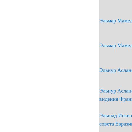
Эльмар Мамед
Эльмар Мамед
Эльнур Аслан
Эльнур Аслан
видения Фра
Эльшад Искен
совета Еврази