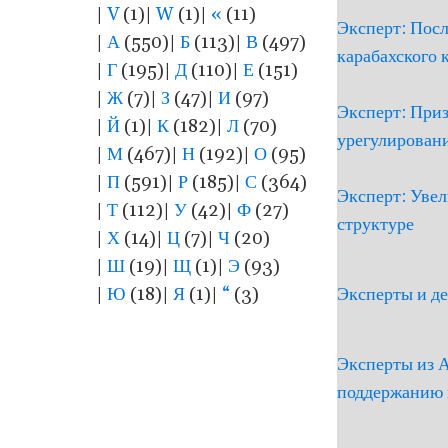
|
V
(1)
|
W
(1)
|
«
(11)
Эксперт: Пос
|
А
(550)
|
Б
(113)
|
В
(497)
карабахского 
|
Г
(195)
|
Д
(110)
|
Е
(151)
|
Ж
(7)
|
З
(47)
|
И
(97)
Эксперт: Приз
|
Й
(1)
|
К
(182)
|
Л
(70)
урегулирован
|
М
(467)
|
Н
(192)
|
О
(95)
|
П
(591)
|
Р
(185)
|
С
(364)
Эксперт: Уве
|
Т
(112)
|
У
(42)
|
Ф
(27)
структуре
|
Х
(14)
|
Ц
(7)
|
Ч
(20)
|
Ш
(19)
|
Щ
(1)
|
Э
(93)
|
Ю
(18)
|
Я
(1)
|
“
(3)
Эксперты и де
Эксперты из 
поддержанию 