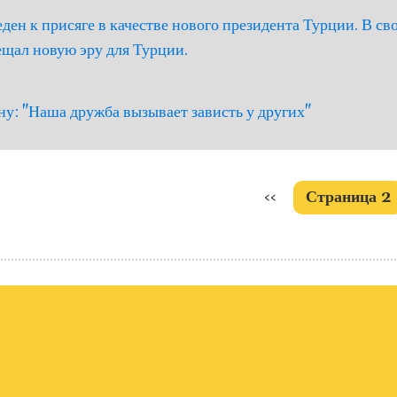
ден к присяге в качестве нового президента Турции. В с
щал новую эру для Турции.
у: "Наша дружба вызывает зависть у других"
я
Предыдущая
‹‹
Страница 2
страница