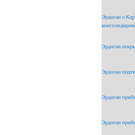
Эрдоган о Кар
консолидиров
Эрдоган откр
Эрдоган подтв
Эрдоган приб
Эрдоган приб