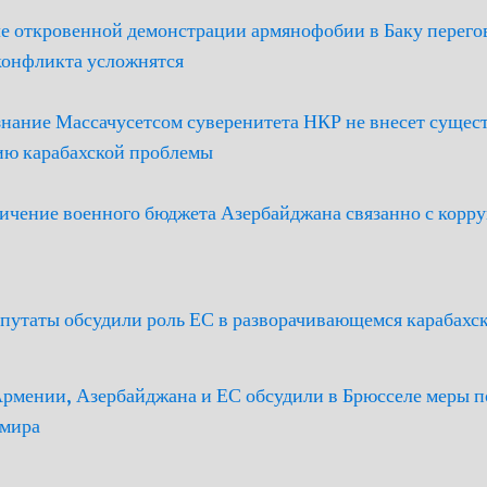
ле откровенной демонстрации армянофобии в Баку перег
конфликта усложнятся
нание Массачусетсом суверенитета НКР не внесет сущес
ию карабахской проблемы
личение военного бюджета Азербайджана связанно с кор
путаты обсудили роль ЕС в разворачивающемся карабахс
Армении, Азербайджана и ЕС обсудили в Брюсселе меры п
мира