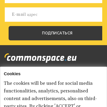
Cookies
Footer
HOME
menu
The cookies will be used for social media
ABOUT US
functionalities, analytics, personalised
content and advertisements, also on third-
КОНТАКТ
party sites. By clicking 'ACCEPT' or