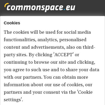
Cookies
Footer
HOME
menu
The cookies will be used for social media
ABOUT US
functionalities, analytics, personalised
content and advertisements, also on third-
КОНТАКТ
party sites. By clicking 'ACCEPT' or
continuing to browse our site and clicking,
you agree to such use and to share your data
© 2026 commonspace.eu. All Rights Reserved.
with our partners. You can obtain more
information about our use of cookies, our
PRIVACY
TERMS OF USE
partners and your consent via the 'Cookie
settings'.