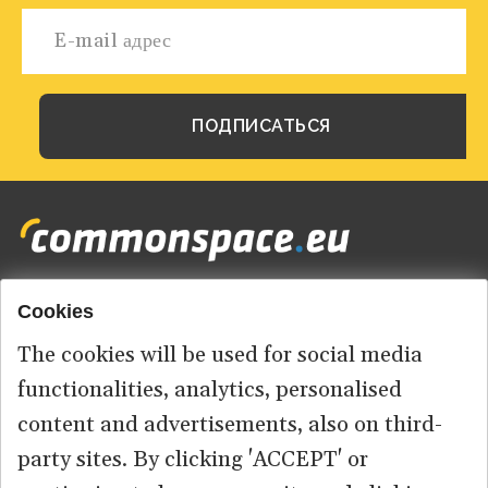
Cookies
Footer
HOME
menu
The cookies will be used for social media
ABOUT US
functionalities, analytics, personalised
content and advertisements, also on third-
КОНТАКТ
party sites. By clicking 'ACCEPT' or