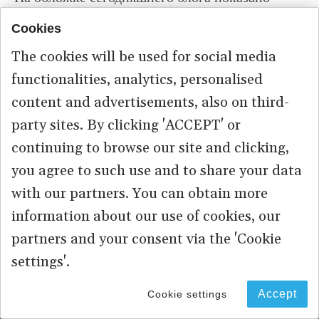
шествие людей в
России
, молящихся за
Cookies
избавление мира от коронавируса, которое
The cookies will be used for social media
состоялось в прошлом месяце до того, как
functionalities, analytics, personalised
православная церковь прекратила собрания
content and advertisements, also on third-
прихожан. В сегодняшнем блоге мы будем
party sites. By clicking 'ACCEPT' or
внимательно следить за событиями в Грузии и
continuing to browse our site and clicking,
в других частях православного мира в эти
you agree to such use and to share your data
православные пасхальные выходные в разгар
with our partners. You can obtain more
пандемии.
information about our use of cookies, our
partners and your consent via the 'Cookie
settings'.
Related articles
Accept
Cookie settings