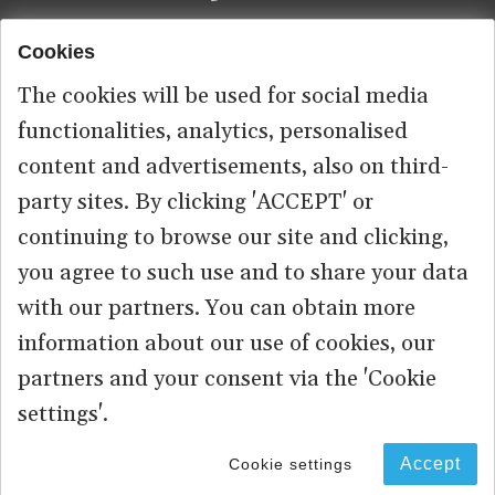
Cookies
Footer
HOME
menu
The cookies will be used for social media
ABOUT US
functionalities, analytics, personalised
content and advertisements, also on third-
КОНТАКТ
party sites. By clicking 'ACCEPT' or
continuing to browse our site and clicking,
you agree to such use and to share your data
© 2026 commonspace.eu. All Rights Reserved.
with our partners. You can obtain more
information about our use of cookies, our
PRIVACY
TERMS OF USE
partners and your consent via the 'Cookie
settings'.
Accept
Cookie settings