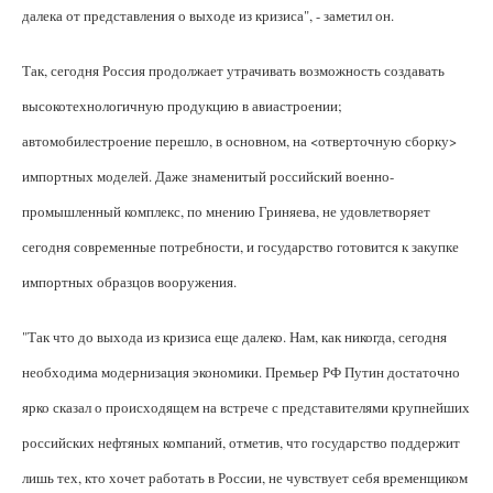
далека от представления о выходе из кризиса", - заметил он.
Так, сегодня Россия продолжает утрачивать возможность создавать
высокотехнологичную продукцию в авиастроении;
автомобилестроение перешло, в основном, на <отверточную сборку>
импортных моделей. Даже знаменитый российский военно-
промышленный комплекс, по мнению Гриняева, не удовлетворяет
сегодня современные потребности, и государство готовится к закупке
импортных образцов вооружения.
"Так что до выхода из кризиса еще далеко. Нам, как никогда, сегодня
необходима модернизация экономики. Премьер РФ Путин достаточно
ярко сказал о происходящем на встрече с представителями крупнейших
российских нефтяных компаний, отметив, что государство поддержит
лишь тех, кто хочет работать в России, не чувствует себя временщиком