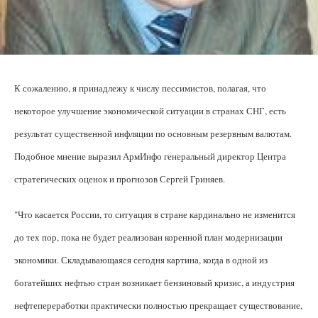
К сожалению, я принадлежу к числу пессимистов, полагая, что
некоторое улучшение экономической ситуации в странах СНГ, есть
результат существенной инфляции по основным резервным валютам.
Подобное мнение выразил АрмИнфо генеральный директор Центра
стратегических оценок и прогнозов Сергей Гриняев.
"Что касается России, то ситуация в стране кардинально не изменится
до тех пор, пока не будет реализован коренной план модернизации
экономики. Складывающаяся сегодня картина, когда в одной из
богатейших нефтью стран возникает бензиновый кризис, а индустрия
нефтепереработки практически полностью прекращает существование,