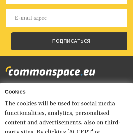
Cookies
Footer
HOME
menu
The cookies will be used for social media
ABOUT US
functionalities, analytics, personalised
content and advertisements, also on third-
КОНТАКТ
party sites. By clicking 'ACCEPT' or