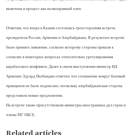
включена в процесс как полноправный член.
Отметим, что вчера в Казани состоялась трехсторонняя встреча
президентов России, Армении и Азербайджана. В результате встречи
было принято заявление, согласно которому стороны пришли к
согласию в некоторых вопросах относительно урегулирования
карабахского конфликта. Далее в своем выступлении министр ИД
Армении Эдуард Налбандян отметил, что соглашение вокруг базовый
принципов не было подписано, поскольку азербайджанская сторона
представила новые предложения.
На встрече также присутствовали министры иностранных дел стран и
члены МГ ОБСЕ.
Related articles