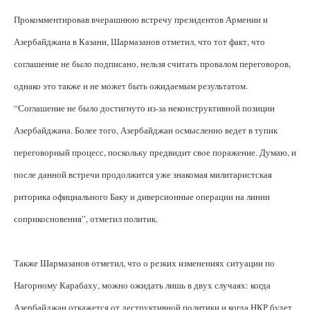
Прокомментировав вчерашнюю встречу президентов Армении и
Азербайджана в Казани, Шармазанов отметил, что тот факт, что
соглашение не было подписано, нельзя считать провалом переговоров,
однако это также и не может быть ожидаемым результатом.
“Соглашение не было достигнуто из-за неконструктивной позиции
Азербайджана. Более того, Азербайджан осмысленно ведет в тупик
переговорный процесс, поскольку предвидит свое поражение. Думаю, и
после данной встречи продолжится уже знакомая милитаристская
риторика официального Баку и диверсионные операции на линии
соприкосновения”, отметил политик.
Также Шармазанов отметил, что о резких изменениях ситуации по
Нагорному Карабаху, можно ожидать лишь в двух случаях: когда
Азербайджан откажется от деструктивной политики и когда НКР будет